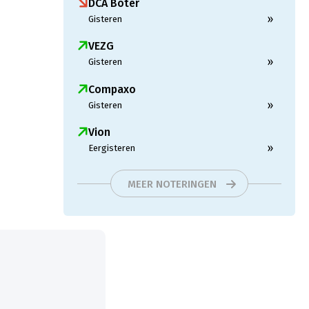
DCA Boter
»
Gisteren
VEZG
»
Gisteren
Compaxo
»
Gisteren
Vion
»
Eergisteren
MEER NOTERINGEN