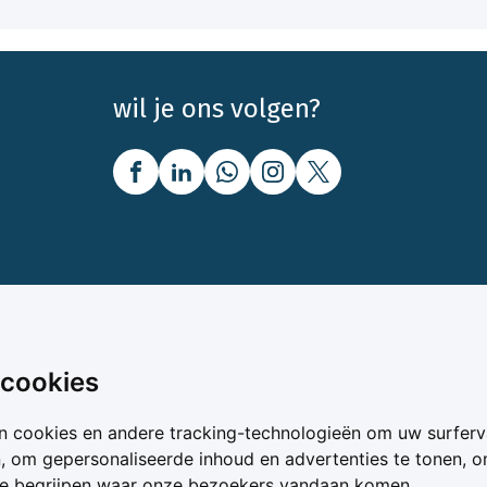
wil je ons volgen?
nbod
Over Boerenbusiness
 cookies
uw
Over ons
n cookies en andere tracking-technologieën om uw surferv
oer
Bedrijfsabonnementen
n, om gepersonaliseerde inhoud en advertenties te tonen, 
vergelijker
Mijn Boerenbusiness
te begrijpen waar onze bezoekers vandaan komen.
& Voer
Werken bij Boerenbusines