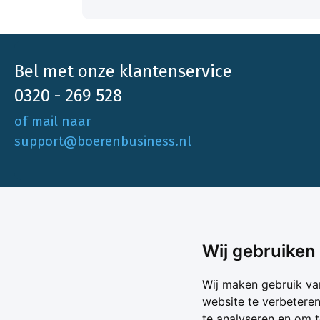
Bel met onze klantenservice
0320 - 269 528
of mail naar
support@boerenbusiness.nl
Ons aa
Wij gebruiken
Akkerbo
Boerenbusiness is je partner op het gebied
Wij maken gebruik va
Melk & V
van onafhankelijke en betrouwbare
website te verbetere
Melkprijs
te analyseren en om 
Varkens 