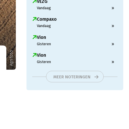
VEZG
»
Vandaag
Compaxo
»
Vandaag
Vion
»
Gisteren
Agrifoto
Vion
»
Gisteren
MEER NOTERINGEN