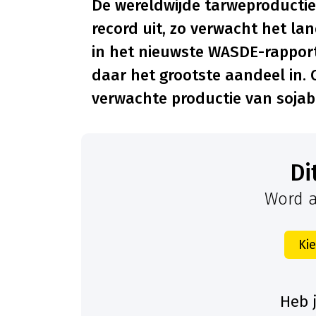
De wereldwijde tarweproductie
record uit, zo verwacht het l
in het nieuwste WASDE-rappor
daar het grootste aandeel in. O
verwachte productie van sojab
D
Word a
Ki
Heb 