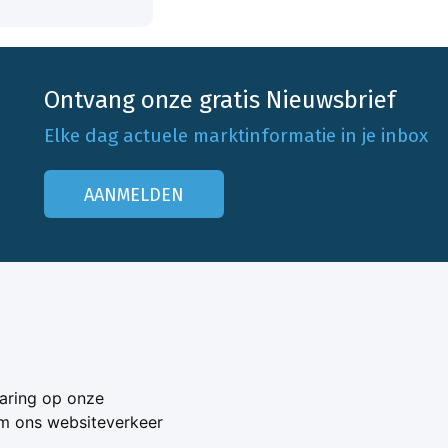
Ontvang onze gratis Nieuwsbrief
Elke dag actuele marktinformatie in je inbox
AANMELDEN
Onze klantenservice
Neem contact op
aring op onze
Veelgestelde vragen
om ons websiteverkeer
Adverteren
s