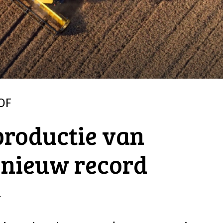
OF
productie van
 nieuw record
r