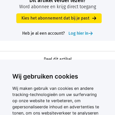
Dit artikel verder lezen?
Word abonnee en krijg direct toegang
Kies het abonnement dat bij je past
Heb je al een account?
Log hier in
Deel dit artikel
Wij gebruiken cookies
Wij maken gebruik van cookies en andere
tracking-technologieën om uw surfervaring
op onze website te verbeteren, om
gepersonaliseerde inhoud en advertenties te
Contact
tonen, om ons websiteverkeer te analyseren
Feedback