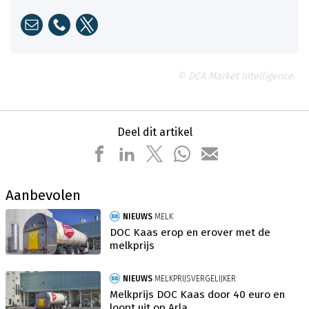
© DCA Market Intelligence.
Deel dit artikel
Aanbevolen
NIEUWS
MELK
DOC Kaas erop en erover met de
melkprijs
NIEUWS
MELKPRIJSVERGELIJKER
Melkprijs DOC Kaas door 40 euro en
loopt uit op Arla