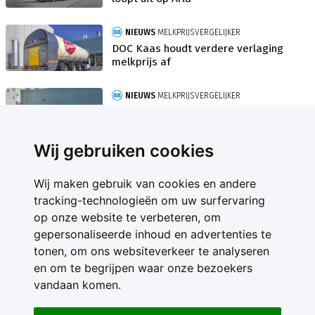
NIEUWS
MELKPRIJSVERGELIJKER
DOC Kaas houdt verdere verlaging
melkprijs af
NIEUWS
MELKPRIJSVERGELIJKER
DOC Kaas start nieuwe jaar met
bescheiden min
Wij gebruiken cookies
Wij maken gebruik van cookies en andere
tracking-technologieën om uw surfervaring
op onze website te verbeteren, om
gepersonaliseerde inhoud en advertenties te
Contact
tonen, om ons websiteverkeer te analyseren
Feedback
en om te begrijpen waar onze bezoekers
Nieuwsbrief
vandaan komen.
Adverteren
Gebruikersvoorwaarden