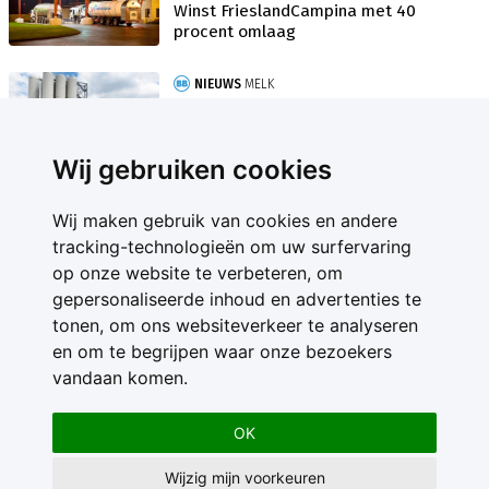
Winst FrieslandCampina met 40
procent omlaag
NIEUWS
MELK
Kredietbeoordelaar positief over
FrieslandCampina
Wij gebruiken cookies
Wij maken gebruik van cookies en andere
tracking-technologieën om uw surfervaring
op onze website te verbeteren, om
gepersonaliseerde inhoud en advertenties te
Contact
tonen, om ons websiteverkeer te analyseren
Feedback
en om te begrijpen waar onze bezoekers
Nieuwsbrief
vandaan komen.
Adverteren
Gebruikersvoorwaarden
OK
Privacy Statement
Wijzig mijn voorkeuren