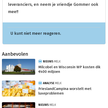
leveranciers, en neem je vriendje Gommer ook
mee!!
U kunt niet meer reageren.
Aanbevolen
NIEUWS
MELK
Milcobel en Wisconsin WP kosten dik
€400 miljoen
ANALYSE
MELK
FrieslandCampina worstelt met
luxeproblemen
NIEUWS
MELK