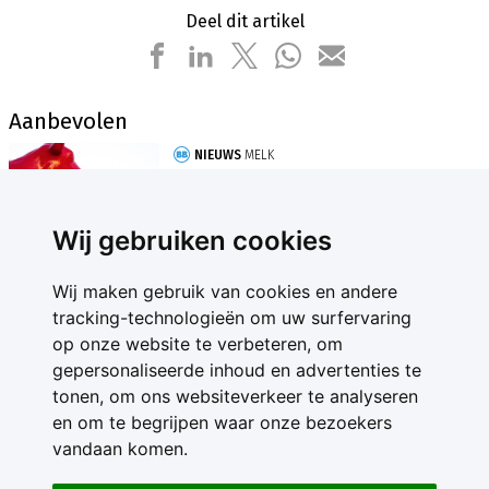
Deel dit artikel
Aanbevolen
NIEUWS
MELK
Lely boekt recordwinst in jaar dat
markt kantelde
Wij gebruiken cookies
Wij maken gebruik van cookies en andere
tracking-technologieën om uw surfervaring
op onze website te verbeteren, om
gepersonaliseerde inhoud en advertenties te
Contact
tonen, om ons websiteverkeer te analyseren
Feedback
en om te begrijpen waar onze bezoekers
Nieuwsbrief
vandaan komen.
Adverteren
Gebruikersvoorwaarden