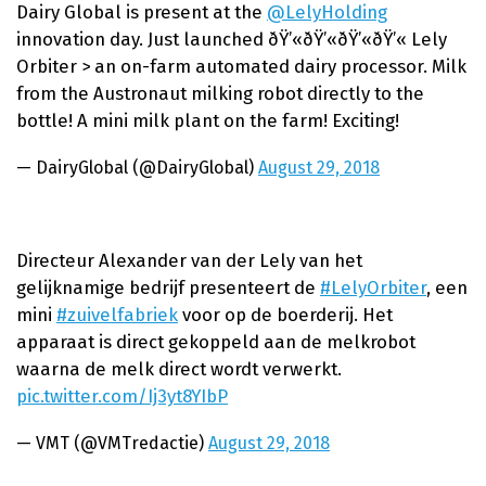
Dairy Global is present at the
@LelyHolding
innovation day. Just launched ðŸ’«ðŸ’«ðŸ’«ðŸ’« Lely
Orbiter > an on-farm automated dairy processor. Milk
from the Austronaut milking robot directly to the
bottle! A mini milk plant on the farm! Exciting!
— DairyGlobal (@DairyGlobal)
August 29, 2018
Directeur Alexander van der Lely van het
gelijknamige bedrijf presenteert de
#LelyOrbiter
, een
mini
#zuivelfabriek
voor op de boerderij. Het
apparaat is direct gekoppeld aan de melkrobot
waarna de melk direct wordt verwerkt.
pic.twitter.com/Ij3yt8YIbP
— VMT (@VMTredactie)
August 29, 2018