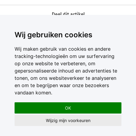
Deel dit artikel
Wij gebruiken cookies
Wij maken gebruik van cookies en andere
tracking-technologieën om uw surfervaring
op onze website te verbeteren, om
gepersonaliseerde inhoud en advertenties te
Contact
tonen, om ons websiteverkeer te analyseren
Feedback
en om te begrijpen waar onze bezoekers
Nieuwsbrief
vandaan komen.
Adverteren
Gebruikersvoorwaarden
OK
Privacy Statement
Wijzig mijn voorkeuren