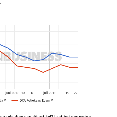
.
 aanleiding van dit artikel?
Laat het ons weten