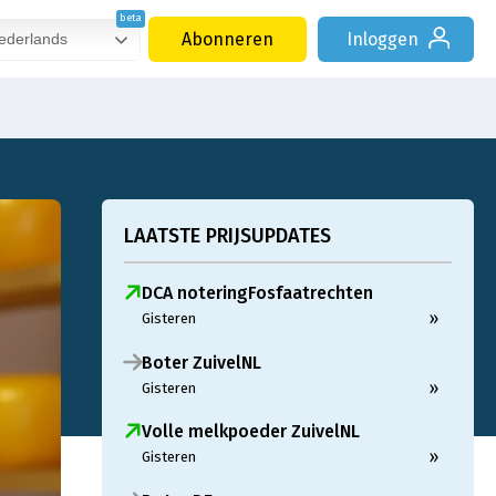
Abonneren
Inloggen
derlands
LAATSTE PRIJSUPDATES
DCA noteringFosfaatrechten
»
Gisteren
Boter ZuivelNL
»
Gisteren
Volle melkpoeder ZuivelNL
»
Gisteren