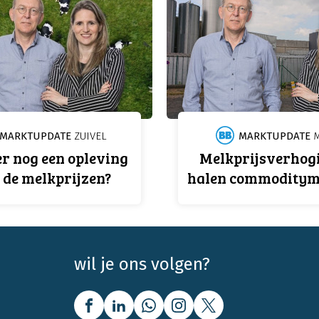
MARKTUPDATE
ZUIVEL
MARKTUPDATE
M
r nog een opleving
Melkprijsverhog
 de melkprijzen?
halen commoditym
wil je ons volgen?