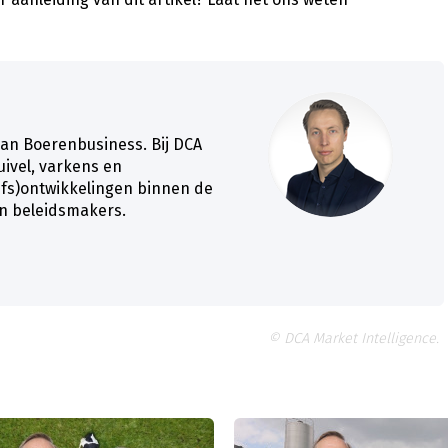
van Boerenbusiness. Bij DCA
zuivel, varkens en
ijfs)ontwikkelingen binnen de
en beleidsmakers.
© DCA Market Intelligence.