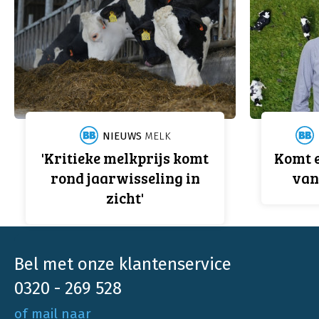
NIEUWS
MELK
'Kritieke melkprijs komt
Komt e
rond jaarwisseling in
van
zicht'
Bel met onze klantenservice
0320 - 269 528
of mail naar