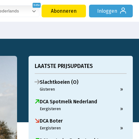
Abonneren
Inloggen
derlands
LAATSTE PRIJSUPDATES
Slachtkoeien (O)
»
Gisteren
DCA Spotmelk Nederland
»
Eergisteren
DCA Boter
»
Eergisteren