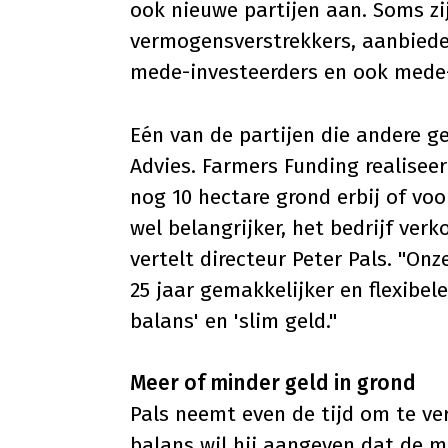
ook nieuwe partijen aan. Soms z
vermogensverstrekkers, aanbieder
mede-investeerders en ook mede
Eén van de partijen die andere g
Advies.
Farmers Funding realiseer
nog 10 hectare grond erbij of voo
wel belangrijker, het bedrijf ver
vertelt directeur Peter Pals. "Onz
25 jaar gemakkelijker en flexibe
balans' en 'slim geld."
Meer of minder geld in grond
Pals neemt even de tijd om te ver
balans wil hij aangeven dat de me