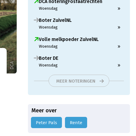
DCA noteringFosfaatrechten
»
Woensdag
Boter ZuivelNL
»
Woensdag
Volle melkpoeder ZuivelNL
»
Woensdag
Boter DE
DCA
»
Woensdag
MEER NOTERINGEN
Meer over
Peter Pals
Rente