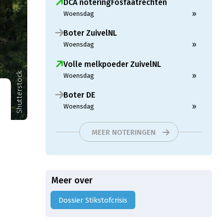
DCA noteringFosfaatrechten
»
Woensdag
Boter ZuivelNL
»
Woensdag
Volle melkpoeder ZuivelNL
Shutterstock
»
Woensdag
Boter DE
»
Woensdag
MEER NOTERINGEN
Meer over
Dossier Stikstofcrisis