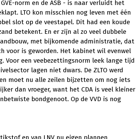
 GVE-norm en de ASB - is naar verluidt het
klapt. LTO kon misschien nog leven met één
bel slot op de veestapel. Dit had een koude
and betekent. En er zijn al zo veel dubbele
 landbouw, met bijkomende administratie, dat
ch voor is geworden. Het kabinet wil evenwel
. Voor een veebezettingsnorm leek lange tijd
ivelsector lagen niet dwars. De ZLTO werd
en moet nu alle zeilen bijzetten om nog iets
jker dan vroeger, want het CDA is veel kleiner
onbetwiste bondgenoot. Op de VVD is nog
tikstof en van LNV nu eigen plannen