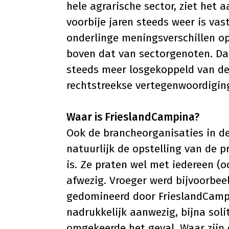
hele agrarische sector, ziet het a
voorbije jaren steeds weer is vast
onderlinge meningsverschillen op
boven dat van sectorgenoten. Daar
steeds meer losgekoppeld van de l
rechtstreekse vertegenwoordiging 
Waar is FrieslandCampina?
Ook de brancheorganisaties in de 
natuurlijk de opstelling van de p
is. Ze praten wel met iedereen (o
afwezig. Vroeger werd bijvoorbee
gedomineerd door FrieslandCampi
nadrukkelijk aanwezig, bijna soli
omgekeerde het geval. Waar zijn d