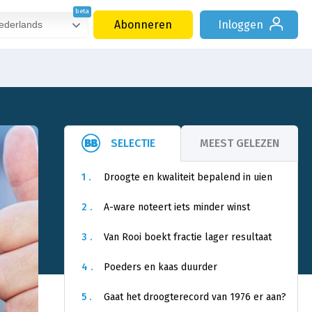
Abonneren
Inloggen
derlands
SELECTIE
MEEST GELEZEN
1 .
Droogte en kwaliteit bepalend in uien
2 .
A-ware noteert iets minder winst
3 .
Van Rooi boekt fractie lager resultaat
4 .
Poeders en kaas duurder
5 .
Gaat het droogterecord van 1976 er aan?