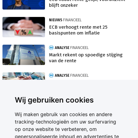
blijft onzeker
NIEUWS
FINANCIEEL
ECB verhoogt rente met 25
basispunten om inflatie
ANALYSE
FINANCIEEL
Markt rekent op spoedige stijging
van de rente
ANALYSE
FINANCIEEL
ECB wil rente dit keer zeker niet te
laat verhogen
Wij gebruiken cookies
Wij maken gebruik van cookies en andere
tracking-technologieën om uw surfervaring
op onze website te verbeteren, om
gepersonaliseerde inhoud en advertenties te