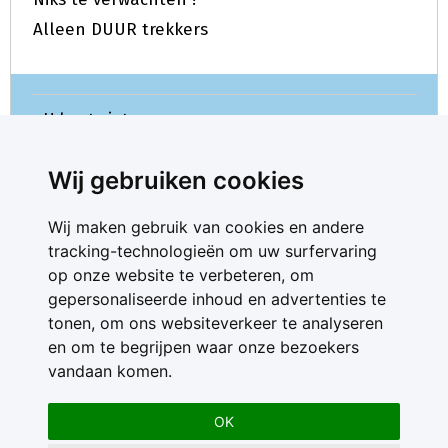
Alleen DUUR trekkers
U kunt niet meer reageren.
Wij gebruiken cookies
Wij maken gebruik van cookies en andere
tracking-technologieën om uw surfervaring
op onze website te verbeteren, om
gepersonaliseerde inhoud en advertenties te
Contact
tonen, om ons websiteverkeer te analyseren
Feedback
en om te begrijpen waar onze bezoekers
Nieuwsbrief
vandaan komen.
Adverteren
Gebruikersvoorwaarden
OK
Privacy Statement