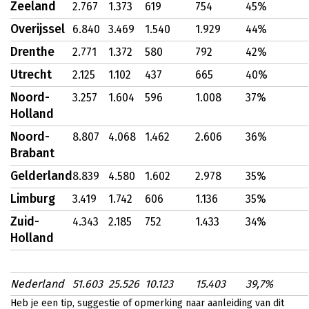
Zeeland
2.767
1.373
619
754
45%
Overijssel
6.840
3.469
1.540
1.929
44%
Drenthe
2.771
1.372
580
792
42%
Utrecht
2.125
1.102
437
665
40%
Noord-
3.257
1.604
596
1.008
37%
Holland
Noord-
8.807
4.068
1.462
2.606
36%
Brabant
Gelderland
8.839
4.580
1.602
2.978
35%
Limburg
3.419
1.742
606
1.136
35%
Zuid-
4.343
2.185
752
1.433
34%
Holland
Nederland
51.603
25.526
10.123
15.403
39,7%
Heb je een tip, suggestie of opmerking naar aanleiding van dit