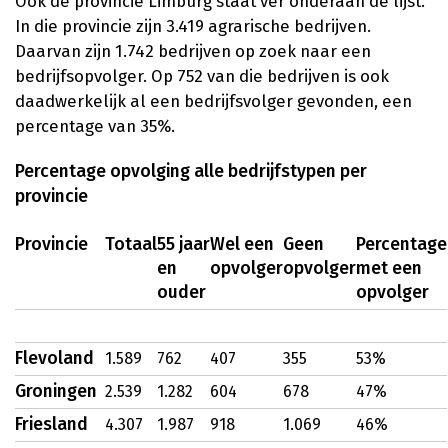
Ook de provincie Limburg staat ver onderaan de lijst.
In die provincie zijn 3.419 agrarische bedrijven.
Daarvan zijn 1.742 bedrijven op zoek naar een
bedrijfsopvolger. Op 752 van die bedrijven is ook
daadwerkelijk al een bedrijfsvolger gevonden, een
percentage van 35%.
Percentage opvolging alle bedrijfstypen per
provincie
Provincie
Totaal
55 jaar
Wel een
Geen
Percentage
en
opvolger
opvolger
met een
ouder
opvolger
Flevoland
1.589
762
407
355
53%
Groningen
2.539
1.282
604
678
47%
Friesland
4.307
1.987
918
1.069
46%