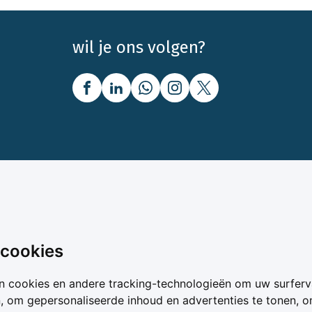
wil je ons volgen?
nbod
Over Boerenbusiness
uw
Over ons
 cookies
oer
Bedrijfsabonnementen
vergelijker
Mijn Boerenbusiness
n cookies en andere tracking-technologieën om uw surferv
& Voer
Werken bij Boerenbusines
n, om gepersonaliseerde inhoud en advertenties te tonen, 
ta