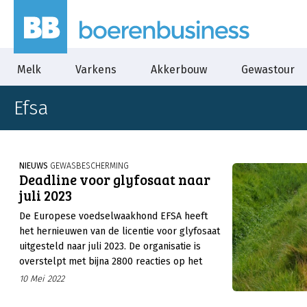
Melk
Varkens
Akkerbouw
Gewastour
Efsa
NIEUWS
GEWASBESCHERMING
Deadline voor glyfosaat naar
juli 2023
De Europese voedselwaakhond EFSA heeft
het hernieuwen van de licentie voor glyfosaat
uitgesteld naar juli 2023. De organisatie is
overstelpt met bijna 2800 reacties op het
dossier van de herbicide dat het meer tijd
10 Mei 2022
nodig heeft om deze allemaal te behandelen.
Eigenlijk liep de licentie van glyfosaat eind dit