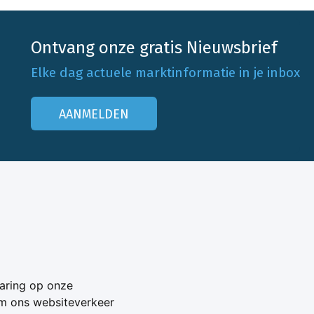
Ontvang onze gratis Nieuwsbrief
Elke dag actuele marktinformatie in je inbox
AANMELDEN
Onze klantenservice
Neem contact op
Veelgestelde vragen
Adverteren
aring op onze
s
om ons websiteverkeer