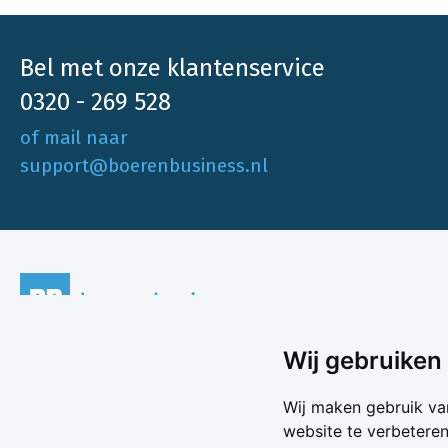
jaar af.
Bel met onze klantenservice
0320 - 269 528
of mail naar
support@boerenbusiness.nl
Ons aa
Akkerbo
Wij gebruiken
Boerenbusiness is je partner op het gebied
Melk & V
van onafhankelijke en betrouwbare
Melkprijs
Wij maken gebruik va
Varkens 
marktinformatie en -data. Elke dag opnieuw
website te verbetere
Marktda