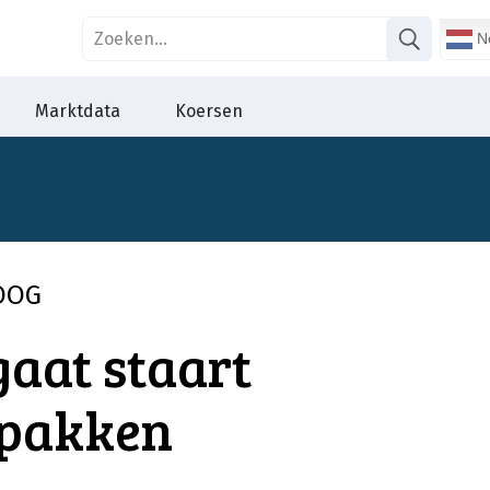
Ne
Marktdata
Koersen
OOG
aat staart
npakken