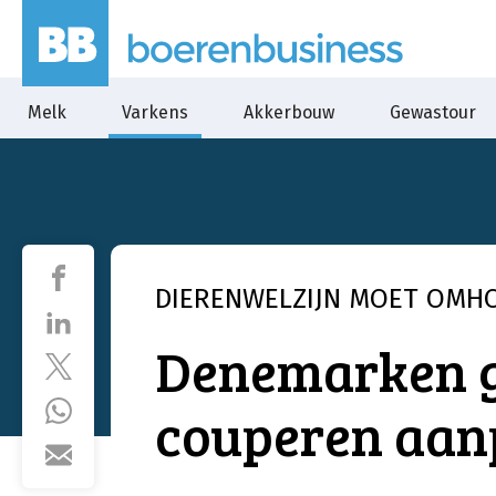
Melk
Varkens
Akkerbouw
Gewastour
DIERENWELZIJN MOET OMH
Denemarken g
couperen aa