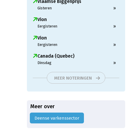
Vlaamse Biggenprijs
»
Gisteren
Vion
»
Eergisteren
Vion
»
Eergisteren
Canada (Quebec)
»
Dinsdag
MEER NOTERINGEN
Meer over
Deense varkenssector