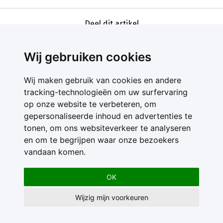
Deel dit artikel
Wij gebruiken cookies
Wij maken gebruik van cookies en andere
tracking-technologieën om uw surfervaring
op onze website te verbeteren, om
gepersonaliseerde inhoud en advertenties te
Contact
tonen, om ons websiteverkeer te analyseren
Feedback
en om te begrijpen waar onze bezoekers
Nieuwsbrief
vandaan komen.
Adverteren
Gebruikersvoorwaarden
OK
Privacy Statement
Wijzig mijn voorkeuren