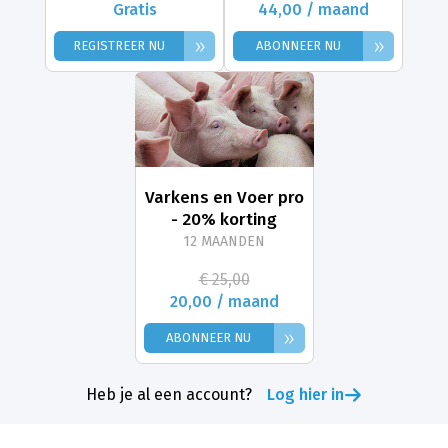
Gratis
44,00 / maand
»
»
REGISTREER NU
ABONNEER NU
Varkens en Voer pro
- 20% korting
12 MAANDEN
€ 25,00
20,00 / maand
»
ABONNEER NU
Heb je al een account?
Log hier in