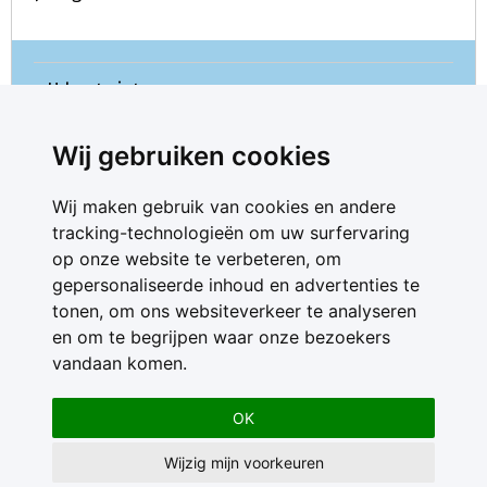
U kunt niet meer reageren.
Wij gebruiken cookies
Wij maken gebruik van cookies en andere
tracking-technologieën om uw surfervaring
op onze website te verbeteren, om
gepersonaliseerde inhoud en advertenties te
Contact
tonen, om ons websiteverkeer te analyseren
Feedback
en om te begrijpen waar onze bezoekers
Nieuwsbrief
vandaan komen.
Adverteren
Gebruikersvoorwaarden
OK
Privacy Statement
Wijzig mijn voorkeuren