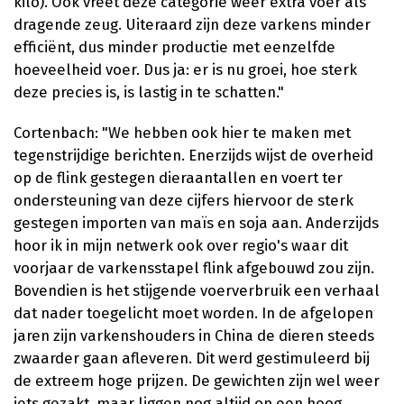
kilo). Ook vreet deze categorie weer extra voer als
dragende zeug. Uiteraard zijn deze varkens minder
efficiënt, dus minder productie met eenzelfde
hoeveelheid voer. Dus ja: er is nu groei, hoe sterk
deze precies is, is lastig in te schatten."
Cortenbach: "We hebben ook hier te maken met
tegenstrijdige berichten. Enerzijds wijst de overheid
op de flink gestegen dieraantallen en voert ter
ondersteuning van deze cijfers hiervoor de sterk
gestegen importen van maïs en soja aan. Anderzijds
hoor ik in mijn netwerk ook over regio's waar dit
voorjaar de varkensstapel flink afgebouwd zou zijn.
Bovendien is het stijgende voerverbruik een verhaal
dat nader toegelicht moet worden. In de afgelopen
jaren zijn varkenshouders in China de dieren steeds
zwaarder gaan afleveren. Dit werd gestimuleerd bij
de extreem hoge prijzen. De gewichten zijn wel weer
iets gezakt, maar liggen nog altijd op een hoog