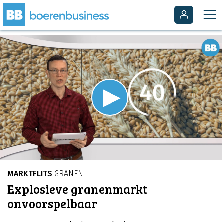
Video
Player
is
Play
loading.
Video
MARKTFLITS
GRANEN
Explosieve granenmarkt
onvoorspelbaar