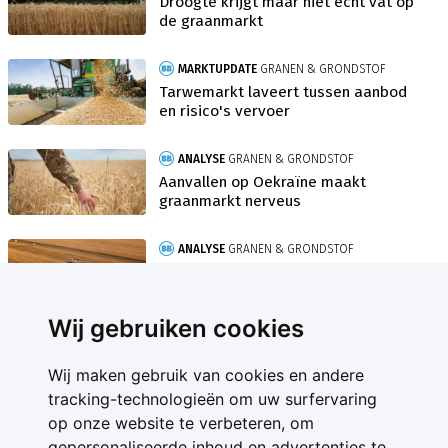
Droogte krijgt maar niet echt vat op
de graanmarkt
MARKTUPDATE
GRANEN & GRONDSTOF
Tarwemarkt laveert tussen aanbod
en risico's vervoer
ANALYSE
GRANEN & GRONDSTOF
Aanvallen op Oekraïne maakt
graanmarkt nerveus
ANALYSE
GRANEN & GRONDSTOF
Graanoogst EU bijna een tiende
kleiner door droogte
Wij gebruiken cookies
Wij maken gebruik van cookies en andere
tracking-technologieën om uw surfervaring
op onze website te verbeteren, om
gepersonaliseerde inhoud en advertenties te