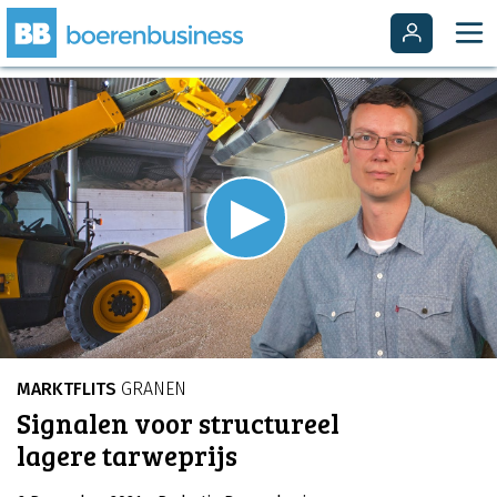
Video
Player
is
Play
loading.
Video
MARKTFLITS
GRANEN
Signalen voor structureel
lagere tarweprijs