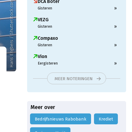
DCA Boter
Hans Engbers / Shutterstock.com
»
Gisteren
VEZG
»
Gisteren
Compaxo
»
Gisteren
Vion
»
Eergisteren
MEER NOTERINGEN
Meer over
Bedrijfsnieuws Rabobank
Krediet