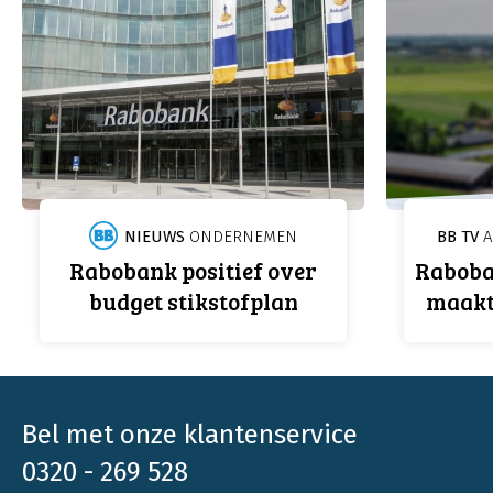
NIEUWS
ONDERNEMEN
BB TV
A
Rabobank positief over
Raboba
budget stikstofplan
maakt 
Bel met onze klantenservice
0320 - 269 528