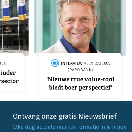
MEN
INTERVIEW
ALEX DATEMA
(RABOBANK)
minder
'Nieuwe true value-taal
sector
biedt boer perspectief'
Ontvang onze gratis Nieuwsbrief
Elke dag actuele marktinformatie in je inbox