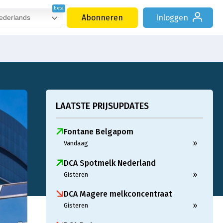
Abonneren
Inloggen
derlands
LAATSTE PRIJSUPDATES
Fontane Belgapom
»
Vandaag
DCA Spotmelk Nederland
»
Gisteren
DCA Magere melkconcentraat
»
Gisteren