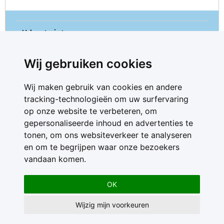
U kunt niet meer reageren.
Wij gebruiken cookies
Wij maken gebruik van cookies en andere
tracking-technologieën om uw surfervaring
op onze website te verbeteren, om
gepersonaliseerde inhoud en advertenties te
Contact
tonen, om ons websiteverkeer te analyseren
Feedback
en om te begrijpen waar onze bezoekers
Nieuwsbrief
vandaan komen.
Adverteren
Gebruikersvoorwaarden
OK
Privacy Statement
Wijzig mijn voorkeuren