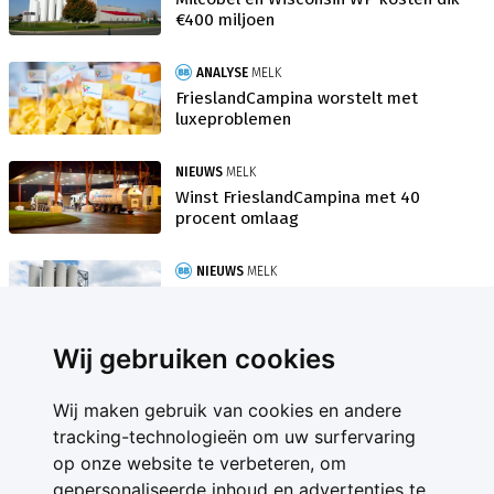
€400 miljoen
ANALYSE
MELK
FrieslandCampina worstelt met
luxeproblemen
NIEUWS
MELK
Winst FrieslandCampina met 40
procent omlaag
NIEUWS
MELK
Kredietbeoordelaar positief over
FrieslandCampina
Wij gebruiken cookies
Wij maken gebruik van cookies en andere
tracking-technologieën om uw surfervaring
op onze website te verbeteren, om
gepersonaliseerde inhoud en advertenties te