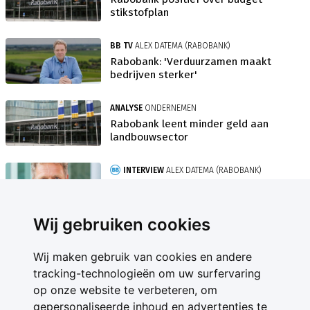
stikstofplan
BB TV
ALEX DATEMA (RABOBANK)
Rabobank: 'Verduurzamen maakt
bedrijven sterker'
ANALYSE
ONDERNEMEN
Rabobank leent minder geld aan
landbouwsector
INTERVIEW
ALEX DATEMA (RABOBANK)
'Nieuwe true value-taal biedt boer
perspectief'
Wij gebruiken cookies
Wij maken gebruik van cookies en andere
tracking-technologieën om uw surfervaring
op onze website te verbeteren, om
gepersonaliseerde inhoud en advertenties te