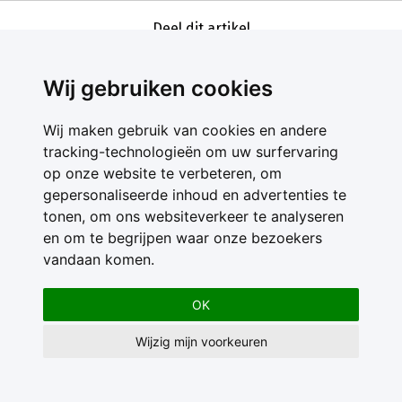
Deel dit artikel
Wij gebruiken cookies
Wij maken gebruik van cookies en andere
tracking-technologieën om uw surfervaring
op onze website te verbeteren, om
gepersonaliseerde inhoud en advertenties te
Contact
tonen, om ons websiteverkeer te analyseren
Feedback
en om te begrijpen waar onze bezoekers
Nieuwsbrief
vandaan komen.
Adverteren
Gebruikersvoorwaarden
OK
Privacy Statement
Wijzig mijn voorkeuren