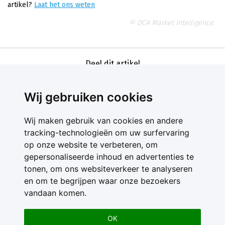
artikel?
Laat het ons weten
© DCA Market Intelligence.
Deel dit artikel
Wij gebruiken cookies
Wij maken gebruik van cookies en andere
tracking-technologieën om uw surfervaring
op onze website te verbeteren, om
gepersonaliseerde inhoud en advertenties te
Contact
tonen, om ons websiteverkeer te analyseren
Feedback
en om te begrijpen waar onze bezoekers
Nieuwsbrief
vandaan komen.
Adverteren
Gebruikersvoorwaarden
OK
Privacy Statement