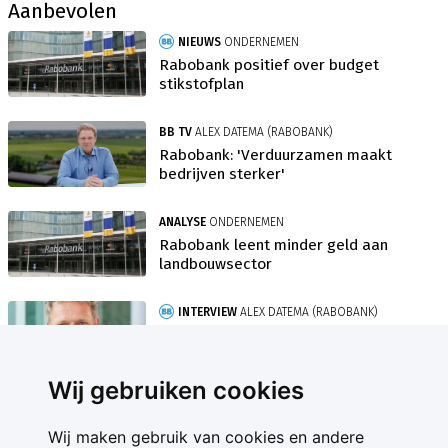
Aanbevolen
NIEUWS
ONDERNEMEN
Rabobank positief over budget
stikstofplan
BB TV
ALEX DATEMA (RABOBANK)
Rabobank: 'Verduurzamen maakt
bedrijven sterker'
ANALYSE
ONDERNEMEN
Rabobank leent minder geld aan
landbouwsector
INTERVIEW
ALEX DATEMA (RABOBANK)
'Nieuwe true value-taal biedt boer
perspectief'
Wij gebruiken cookies
Wij maken gebruik van cookies en andere