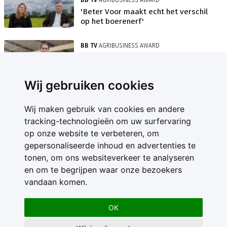
'Beter Voor maakt echt het verschil
op het boerenerf'
BB TV
AGRIBUSINESS AWARD
'Pluimveehouder hoeft niet meer
overal te zijn'
Wij gebruiken cookies
Wij maken gebruik van cookies en andere
tracking-technologieën om uw surfervaring
op onze website te verbeteren, om
gepersonaliseerde inhoud en advertenties te
Contact
tonen, om ons websiteverkeer te analyseren
Feedback
en om te begrijpen waar onze bezoekers
Nieuwsbrief
vandaan komen.
Adverteren
Gebruikersvoorwaarden
OK
Privacy Statement