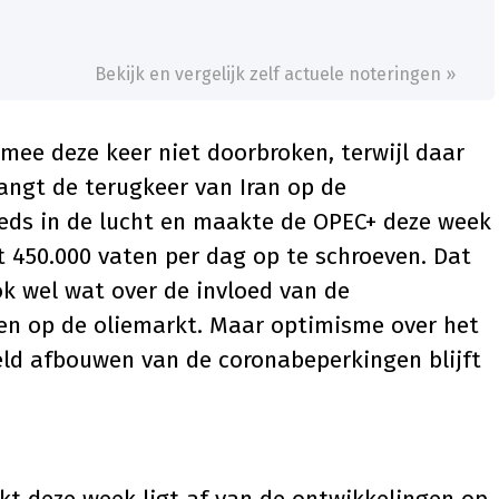
Bekijk en vergelijk zelf actuele noteringen »
e deze keer niet doorbroken, terwijl daar
hangt de terugkeer van Iran op de
eeds in de lucht en maakte de OPEC+ deze week
t 450.000 vaten per dag op te schroeven. Dat
ok wel wat over de invloed van de
n op de oliemarkt. Maar optimisme over het
eld afbouwen van de coronabeperkingen blijft
jkt deze week ligt af van de ontwikkelingen op