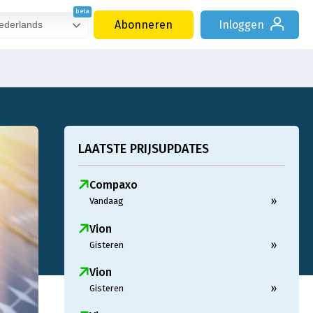
Abonneren
Inloggen
derlands
LAATSTE PRIJSUPDATES
Compaxo
»
Vandaag
Vion
»
Gisteren
Vion
»
Gisteren