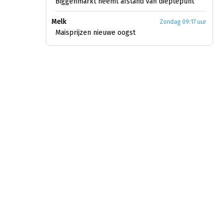
Biggenmarkt neemt afstand van dieptepunt
Melk
Zondag 09:17 uur
Maisprijzen nieuwe oogst