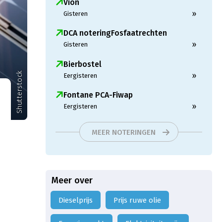
Vion
»
Gisteren
DCA noteringFosfaatrechten
»
Gisteren
Bierbostel
Shutterstock
»
Eergisteren
Fontane PCA-Fiwap
»
Eergisteren
MEER NOTERINGEN
Meer over
dieselprijs
Prijs ruwe olie