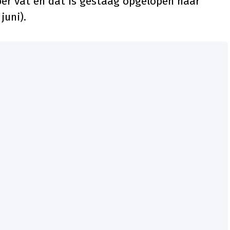
er vat en dat is gestaag opgelopen naar
juni).