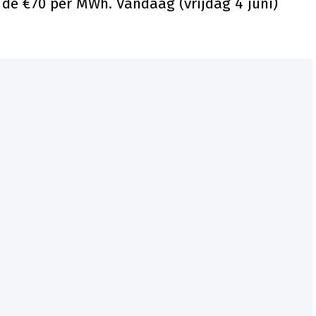
nd de €70 per MWh. Vandaag (vrijdag 4 juni)