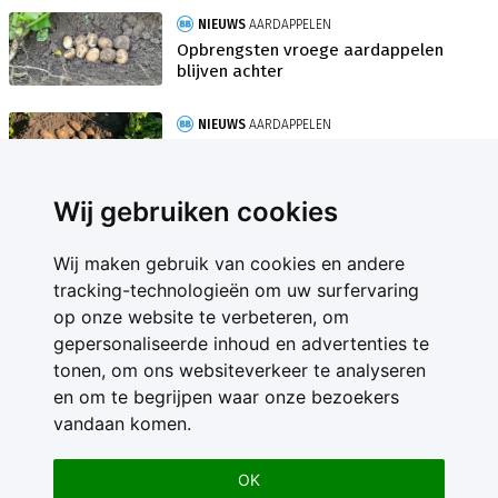
NIEUWS
AARDAPPELEN
Opbrengsten vroege aardappelen
blijven achter
NIEUWS
AARDAPPELEN
Fritesaardappelen stoppen met
groeien in het land
Wij gebruiken cookies
Wij maken gebruik van cookies en andere
tracking-technologieën om uw surfervaring
op onze website te verbeteren, om
gepersonaliseerde inhoud en advertenties te
Contact
tonen, om ons websiteverkeer te analyseren
Feedback
en om te begrijpen waar onze bezoekers
Nieuwsbrief
vandaan komen.
Adverteren
Gebruikersvoorwaarden
OK
Privacy Statement