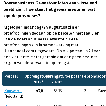
Boerenbusiness Gewastour laten een wisselend
beeld zien. Hoe staat het gewas ervoor en wat
zijn de prognoses?
Afgelopen maandag (24 augustus) zijn er
proefrooiingen gedaan op de percelen met zaaiuien
van de Boerenbusiness Gewastour. Deze
proefrooiingen zijn in samenwerking met
Uienhandel.com uitgevoerd. Op elk perceel is 2 keer
een vierkante meter gerooid om een goed beeld te
krijgen van de verwachte opbrengst.
Perceel
Opbrengst
Opbrengst
Groeipotentie
Grondsoor
2019*
2020*
Kimswerd
43,6
53,13
3
Zave
(Friesland)