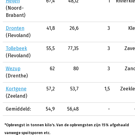
Heijen
67,4
48,12
1
Rivierkle
(Noord-
Brabant)
Dronten
41,8
26,6
3
Kle
(Flevoland)
Tollebeek
55,5
77,35
3
Zave
(Flevoland)
Wezup
62
80
3
Zan
(Drenthe)
Kortgene
57,2
53,7
1,5
Zeekle
(Zeeland)
Gemiddeld:
54,9
56,48
-
*Opbrengst in tonnen kilo's. Van de opbrengsten zijn 15% afgehaald
vanwege spuitsporen etc.