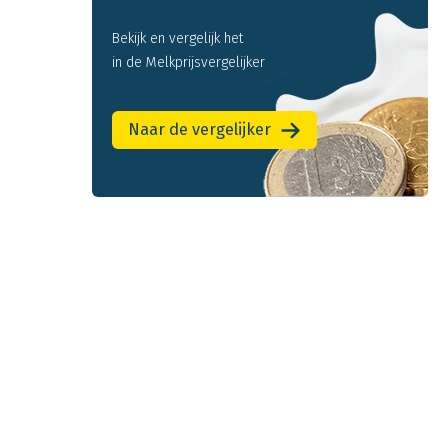
Bekijk en vergelijk het
in de Melkprijsvergelijker
Naar de vergelijker