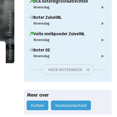
DCA noteringFosfaatrechten
»
Woensdag
fotografiekb / Shutterstock
Boter ZuivelNL
»
Woensdag
Volle melkpoeder ZuivelNL
»
Woensdag
Boter DE
»
Woensdag
MEER NOTERINGEN
Meer over
Politiek
voedselzekerheid