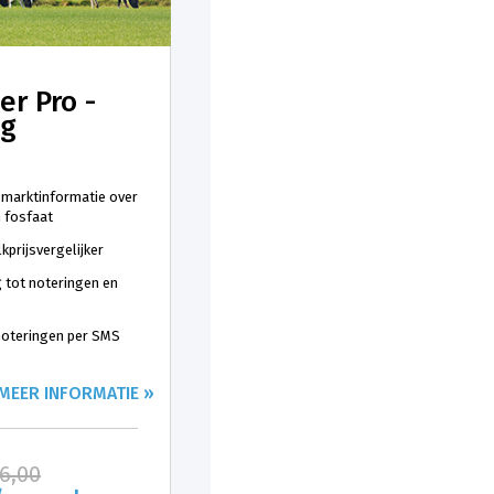
er Pro -
ng
 marktinformatie over
n fosfaat
kprijsvergelijker
 tot noteringen en
 noteringen per SMS
MEER INFORMATIE »
26,00