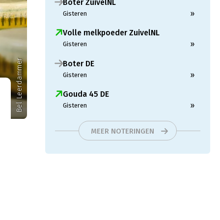
Boter ZuivelNL
»
Gisteren
Volle melkpoeder ZuivelNL
»
Gisteren
Bel Leerdammer
Boter DE
»
Gisteren
Gouda 45 DE
»
Gisteren
MEER NOTERINGEN