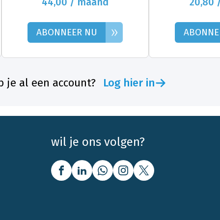
44,00 / maand
20,80 
»
ABONNEER NU
ABONNE
 je al een account?
Log hier in
wil je ons volgen?