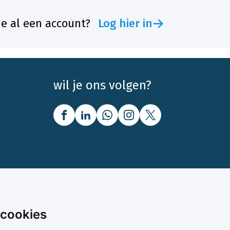
je al een account?
Log hier in
wil je ons volgen?
nbod
Over Boerenbusiness
 cookies
uw
Over ons