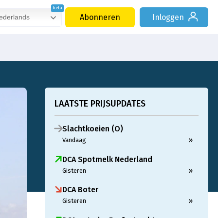
Abonneren
Inloggen
derlands
LAATSTE PRIJSUPDATES
Slachtkoeien (O)
»
Vandaag
DCA Spotmelk Nederland
»
Gisteren
DCA Boter
»
Gisteren