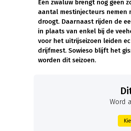
Eén zwaluw brengt nog geen z
aantal mestinjecteurs nemen 
droogt. Daarnaast rijden de e
in plaats van enkel bij de ve
voor het uitrijseizoen leiden e
drijfmest. Sowieso blijft het g
worden dit seizoen.
D
Word a
Ki