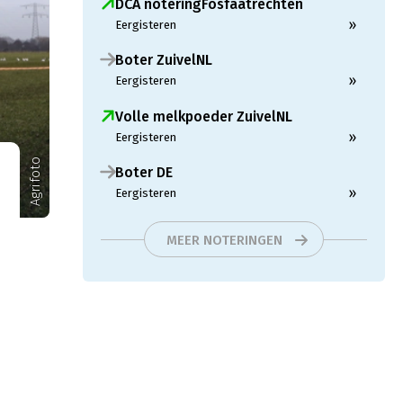
DCA noteringFosfaatrechten
»
Eergisteren
Boter ZuivelNL
»
Eergisteren
Volle melkpoeder ZuivelNL
»
Eergisteren
Agrifoto
Boter DE
»
Eergisteren
MEER NOTERINGEN