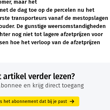
omer, maar het
met de dag toe op de percelen nu het
erste transporteurs vanaf de mestopslagen
ehouder. De gunstige weersomstandigheden
chter nog niet tot lagere afzetprijzen voor
issen hoe het verloop van de afzetprijzen
it artikel verder lezen?
bonnee en krijg direct toegang
es het abonnement dat bij je past