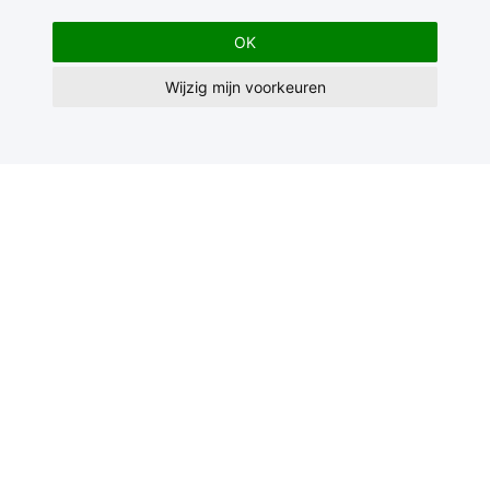
OK
Wijzig mijn voorkeuren
Contact
Feedback
Nieuwsbrief
Adverteren
Gebruikersvoorwaarden
Privacy Statement