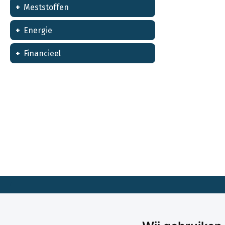
Meststoffen
Energie
Financieel
Bel met onze klantenservice
0320 - 269 528