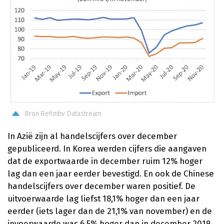
Bron Refinitiv Datastream
In Azië zijn al handelscijfers over december
gepubliceerd. In Korea werden cijfers die aangaven
dat de exportwaarde in december ruim 12% hoger
lag dan een jaar eerder bevestigd. En ook de Chinese
handelscijfers over december waren positief. De
uitvoerwaarde lag liefst 18,1% hoger dan een jaar
eerder (iets lager dan de 21,1% van november) en de
invoerwaarde was 6,5% hoger dan in december 2019,