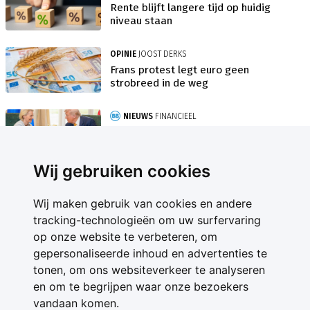
Rente blijft langere tijd op huidig
niveau staan
OPINIE
JOOST DERKS
Frans protest legt euro geen
strobreed in de weg
NIEUWS
FINANCIEEL
'Handelsdeal Europa met VS raakt
Nederlandse boer'
Wij gebruiken cookies
Wij maken gebruik van cookies en andere
tracking-technologieën om uw surfervaring
op onze website te verbeteren, om
gepersonaliseerde inhoud en advertenties te
Contact
tonen, om ons websiteverkeer te analyseren
Feedback
en om te begrijpen waar onze bezoekers
Nieuwsbrief
vandaan komen.
Adverteren