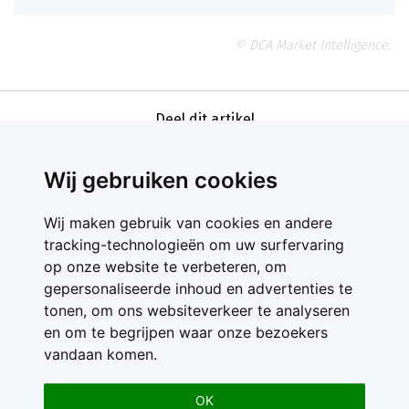
© DCA Market Intelligence.
Deel dit artikel
Wij gebruiken cookies
Wij maken gebruik van cookies en andere
tracking-technologieën om uw surfervaring
op onze website te verbeteren, om
gepersonaliseerde inhoud en advertenties te
Contact
tonen, om ons websiteverkeer te analyseren
Feedback
en om te begrijpen waar onze bezoekers
Nieuwsbrief
vandaan komen.
Adverteren
Gebruikersvoorwaarden
OK
Privacy Statement