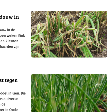
en stijgt de
 veranderingen
ldauw in
je.
auw in de
open weken flink
len kleuren
haarden zijn
zorgt valse
pbrengstderving.
st tegen
ddel in uien. Die
van diverse
n de
er in Oude-