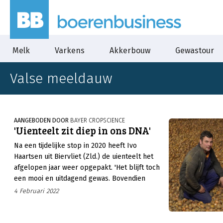
Melk
Varkens
Akkerbouw
Gewastour
Valse meeldauw
AANGEBODEN DOOR
BAYER CROPSCIENCE
'Uienteelt zit diep in ons DNA'
Na een tijdelijke stop in 2020 heeft Ivo
Haartsen uit Biervliet (Zld.) de uienteelt het
afgelopen jaar weer opgepakt. 'Het blijft toch
een mooi en uitdagend gewas. Bovendien
hebben we alle benodigdheden voor de
4 Februari 2022
teelt’’, zo motiveert hij de terugkeer van het
gewas in het bouwplan.