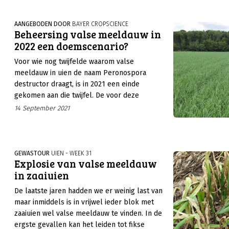
AANGEBODEN DOOR
BAYER CROPSCIENCE
Beheersing valse meeldauw in
2022 een doemscenario?
Voor wie nog twijfelde waarom valse
meeldauw in uien de naam Peronospora
destructor draagt, is in 2021 een einde
gekomen aan die twijfel. De voor deze
schimmel geschikte (weers)omstandigheden
14 September 2021
en een constante aanwezigheid van
infectiebronnen hebben lokaal bijgedragen
aan zeer forse opbrengst- en
kwaliteitsverliezen. En dan had de sector dit
GEWASTOUR
UIEN - WEEK 31
Explosie van valse meeldauw
jaar nog grotendeels de beschikking over
in zaaiuien
mancozeb bevattende middelen.
De laatste jaren hadden we er weinig last van
maar inmiddels is in vrijwel ieder blok met
zaaiuien wel valse meeldauw te vinden. In de
ergste gevallen kan het leiden tot fikse