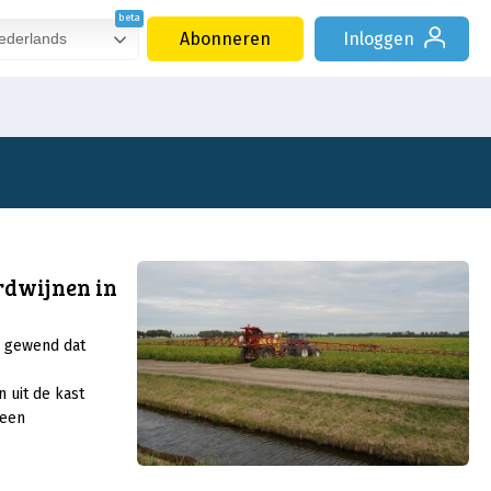
Abonneren
Inloggen
derlands
rdwijnen in
s gewend dat
uit de kast
geen
eelt krijgt het
himmel- en
ij neemt het