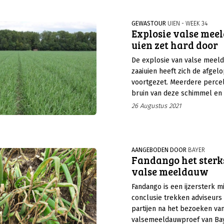
aantal aanvullende eisen toe 
kostprijs fors. We zetten de
GEWASTOUR
UIEN - WEEK 34
Explosie valse mee
voor 2022 en 2023 op een rijt
uien zet hard door
De explosie van valse meeld
zaaiuien heeft zich de afgel
voortgezet. Meerdere perce
bruin van deze schimmel en 
veelvoorkomend. Inmiddels 
26 Augustus 2021
meeldauw voor een flinke o
AANGEBODEN DOOR
BAYER
Fandango het sterk
valse meeldauw
Fandango is een ijzersterk mi
conclusie trekken adviseurs 
partijen na het bezoeken va
valsemeeldauwproef van Bay