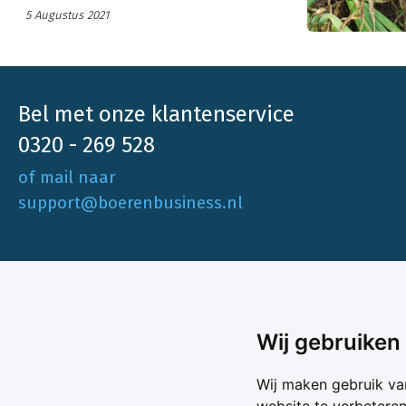
opbrengstderving. Ook de komende dagen
5 Augustus 2021
heeft valse meeldauw weer een hoge
infectiekans.
Bel met onze klantenservice
0320 - 269 528
of mail naar
support@boerenbusiness.nl
Ons aa
Wij gebruiken
Akkerbo
Boerenbusiness is je partner op het gebied
Wij maken gebruik va
Melk & V
van onafhankelijke en betrouwbare