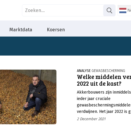
Ne
Marktdata
Koersen
ANALYSE
GEWASBESCHERMING
Welke middelen ve
2022 uit de kast?
Akkerbouwers zijn inmiddel
ieder jaar cruciale
gewasbeschermingsmiddelen 
verdwijnen. Het jaar 2022 is 
uitzondering. Vooral de uient
2 December 2021
zwaar op het gebied van sc
insecticidebestrijding. Daarb