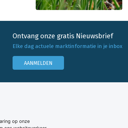
ntief het sterkst
eft daarnaast
 tegen overige
Stemphylium en
Ontvang onze gratis Nieuwsbrief
Elke dag actuele marktinformatie in je inbox
AANMELDEN
Onze klantenservice
Neem contact op
aring op onze
Veelgestelde vragen