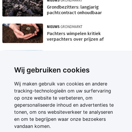
NIEUWS
GRONDMARKT
Grondbezitters: langjarig
pachtcontract onhoudbaar
NIEUWS
GRONDMARKT
Pachters wimpelen kritiek
verpachters over prijzen af
NIEUWS
PACHTBELEID
Reacties pachtbeleid overwegend
positief
Wij gebruiken cookies
Wij maken gebruik van cookies en andere
tracking-technologieën om uw surfervaring
op onze website te verbeteren, om
gepersonaliseerde inhoud en advertenties te
Contact
tonen, om ons websiteverkeer te analyseren
Feedback
en om te begrijpen waar onze bezoekers
Nieuwsbrief
vandaan komen.
Adverteren