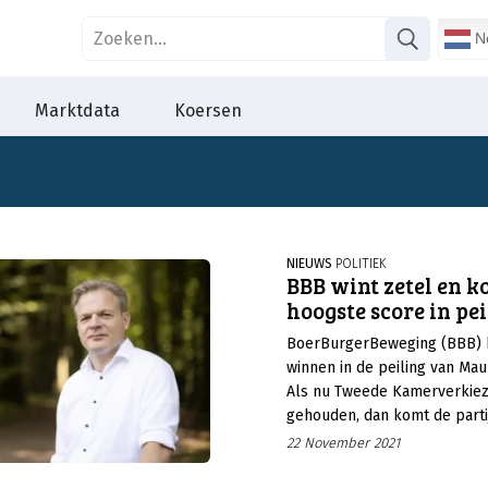
Ne
Marktdata
Koersen
NIEUWS
POLITIEK
BBB wint zetel en k
hoogste score in pei
BoerBurgerBeweging (BBB) bl
winnen in de peiling van Mau
Als nu Tweede Kamerverkie
gehouden, dan komt de partij
acht zetels. Dat is er één m
22 November 2021
in september en zeven meer 
van der Plas is de enige