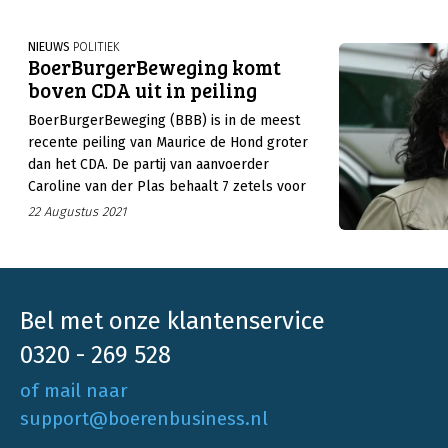
der Plas in de peiling 9 zetels.
NIEUWS
POLITIEK
BoerBurgerBeweging komt
boven CDA uit in peiling
BoerBurgerBeweging (BBB) is in de meest
recente peiling van Maurice de Hond groter
dan het CDA. De partij van aanvoerder
Caroline van der Plas behaalt 7 zetels voor
de Tweede Kamer. Het CDA, de partij die
22 Augustus 2021
eerder traditiegetrouw op veel
boerenstemmen mocht rekenen, komt uit op
slechts 6 zetels.
Bel met onze klantenservice
0320 - 269 528
of mail naar
support@boerenbusiness.nl