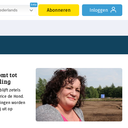
Abonneren
Inloggen
derlands
omt tot
ling
ijft zetels
rice de Hond.
zingen worden
 uit op
eer dan
dan nu. Caroline