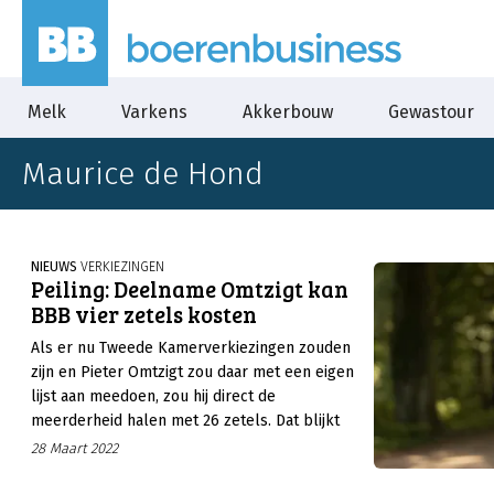
Melk
Varkens
Akkerbouw
Gewastour
Maurice de Hond
NIEUWS
VERKIEZINGEN
Peiling: Deelname Omtzigt kan
BBB vier zetels kosten
Als er nu Tweede Kamerverkiezingen zouden
zijn en Pieter Omtzigt zou daar met een eigen
lijst aan meedoen, zou hij direct de
meerderheid halen met 26 zetels. Dat blijkt
uit een peiling van Maurice de Hond. BBB zou
28 Maart 2022
5 zetels krijgen. Wanneer Omtzigt niet mee
zou doen, behaalt de partij van Caroline van