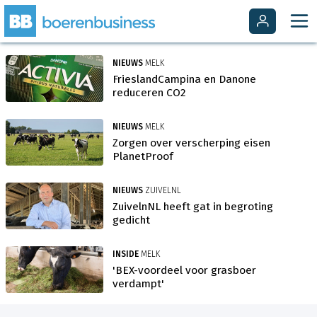
NIEUWS
MELK
FrieslandCampina en Danone
reduceren CO2
NIEUWS
MELK
Zorgen over verscherping eisen
PlanetProof
NIEUWS
ZUIVELNL
ZuivelnNL heeft gat in begroting
gedicht
INSIDE
MELK
'BEX-voordeel voor grasboer
verdampt'