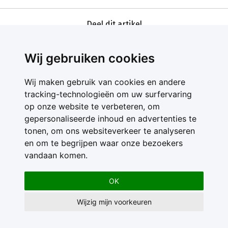
Deel dit artikel
Wij gebruiken cookies
Wij maken gebruik van cookies en andere
tracking-technologieën om uw surfervaring
op onze website te verbeteren, om
gepersonaliseerde inhoud en advertenties te
Contact
tonen, om ons websiteverkeer te analyseren
Feedback
en om te begrijpen waar onze bezoekers
Nieuwsbrief
vandaan komen.
Adverteren
Gebruikersvoorwaarden
OK
Privacy Statement
Wijzig mijn voorkeuren