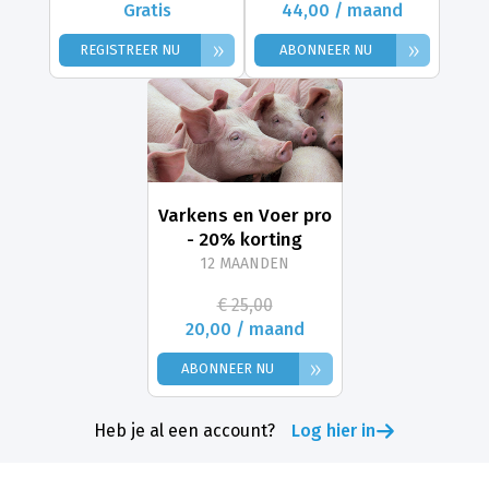
Gratis
44,00 / maand
»
»
REGISTREER NU
ABONNEER NU
Varkens en Voer pro
- 20% korting
12 MAANDEN
€ 25,00
20,00 / maand
»
ABONNEER NU
Heb je al een account?
Log hier in