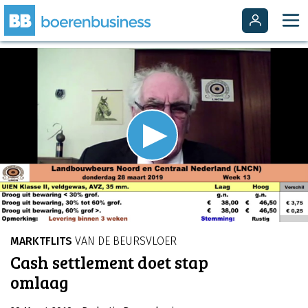
Video
Player
is
Play
loading.
Video
MARKTFLITS
VAN DE BEURSVLOER
Cash settlement doet stap
omlaag