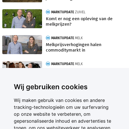
MARKTUPDATE
ZUIVEL
Komt er nog een opleving van de
melkprijzen?
MARKTUPDATE
MELK
Melkprijsverhogingen halen
commoditymarkt in
MARKTUPDATE
MELK
Elk nadeel heeft zijn voordeel op de
zuivelmarkt
Wij gebruiken cookies
Wij maken gebruik van cookies en andere
tracking-technologieën om uw surfervaring
op onze website te verbeteren, om
gepersonaliseerde inhoud en advertenties te
Contact
tonen, om ons websiteverkeer te analyseren