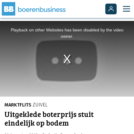
This
is
a
Playback on other Websites has been disabled by the video
modal
window.
owner.
MARKTFLITS
ZUIVEL
Uitgeklede boterprijs stuit
eindelijk op bodem