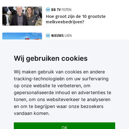
BB TV
FEITEN
Hoe groot zijn de 10 grootste
melkveebedrijven?
NIEUWS
UIEN
Raming zaaiuien iets hoger: export
vormt uitdaging
Wij gebruiken cookies
Wij maken gebruik van cookies en andere
tracking-technologieën om uw surfervaring
op onze website te verbeteren, om
gepersonaliseerde inhoud en advertenties te
Contact
tonen, om ons websiteverkeer te analyseren
Feedback
en om te begrijpen waar onze bezoekers
Nieuwsbrief
vandaan komen.
Adverteren
Gebruikersvoorwaarden
OK