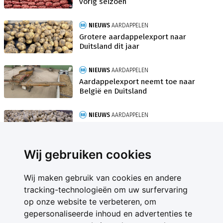
vorig seizoen
NIEUWS
AARDAPPELEN
Grotere aardappelexport naar
Duitsland dit jaar
NIEUWS
AARDAPPELEN
Aardappelexport neemt toe naar
België en Duitsland
NIEUWS
AARDAPPELEN
Maart toont groei in
aardappelexport
Wij gebruiken cookies
Wij maken gebruik van cookies en andere
tracking-technologieën om uw surfervaring
op onze website te verbeteren, om
gepersonaliseerde inhoud en advertenties te
Contact