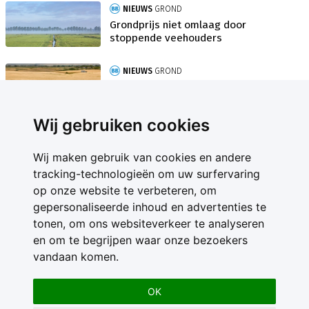
NIEUWS
GROND
Grondprijs niet omlaag door
stoppende veehouders
NIEUWS
GROND
Gigantische Canadese boer op
randje van faillissement
Wij gebruiken cookies
Wij maken gebruik van cookies en andere
tracking-technologieën om uw surfervaring
op onze website te verbeteren, om
gepersonaliseerde inhoud en advertenties te
Contact
tonen, om ons websiteverkeer te analyseren
Feedback
en om te begrijpen waar onze bezoekers
Nieuwsbrief
vandaan komen.
Adverteren
Gebruikersvoorwaarden
OK
Privacy Statement