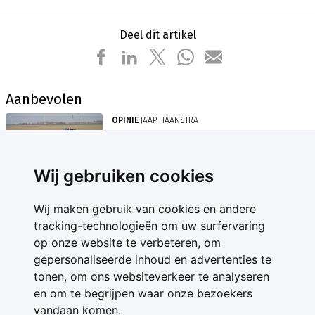
Deel dit artikel
Aanbevolen
OPINIE
JAAP HAANSTRA
Zijn we glyfosaat aan het uitbannen
of Parkinson?
Wij gebruiken cookies
Wij maken gebruik van cookies en andere
tracking-technologieën om uw surfervaring
op onze website te verbeteren, om
gepersonaliseerde inhoud en advertenties te
Contact
tonen, om ons websiteverkeer te analyseren
Feedback
en om te begrijpen waar onze bezoekers
Nieuwsbrief
vandaan komen.