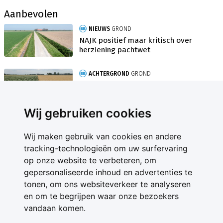
Aanbevolen
NIEUWS
GROND
NAJK positief maar kritisch over
herziening pachtwet
ACHTERGROND
GROND
Dit moet je weten over de nieuwe
pachtwet
Wij gebruiken cookies
Wij maken gebruik van cookies en andere
tracking-technologieën om uw surfervaring
op onze website te verbeteren, om
gepersonaliseerde inhoud en advertenties te
Contact
tonen, om ons websiteverkeer te analyseren
Feedback
en om te begrijpen waar onze bezoekers
Nieuwsbrief
vandaan komen.
Adverteren